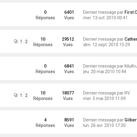
0
6401
Dernier message par
First Cla
Réponses
Vues
mer. 13 oct. 2010 00:41
10
29512
Dernier message par
Catherine (Ko
1
2
Réponses
Vues
dim. 12 sept. 2010 15:29
0
6841
Dernier message par
KiluKr
Réponses
Vues
jeu. 20 mai 2010 10:44
10
18077
Dernier message par
RV.
1
2
Réponses
Vues
mer. 5 mai 2010 11:09
4
8591
Dernier message par
Gilbert (Dod & 
Réponses
Vues
lun. 26 avr. 2010 17:20