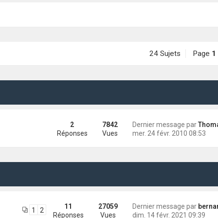
24 Sujets
Page
1
2
7842
Dernier message par
Thomas (Pilp
Réponses
Vues
mer. 24 févr. 2010 08:53
11
27059
Dernier message par
bernardch
1
2
Réponses
Vues
dim. 14 févr. 2021 09:39