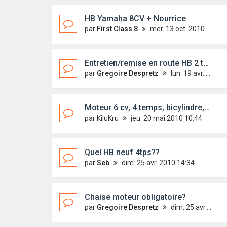
HB Yamaha 8CV + Nourrice
par
First Class 8
mer. 13 oct. 2010 00:41
Entretien/remise en route HB 2 temps
par
Gregoire Despretz
lun. 19 avr. 2010 18:28
Moteur 6 cv, 4 temps, bicylindre, démarrage électrique
par
KiluKru
jeu. 20 mai 2010 10:44
Quel HB neuf 4tps??
par
Seb
dim. 25 avr. 2010 14:34
Chaise moteur obligatoire?
par
Gregoire Despretz
dim. 25 avr. 2010 16:07