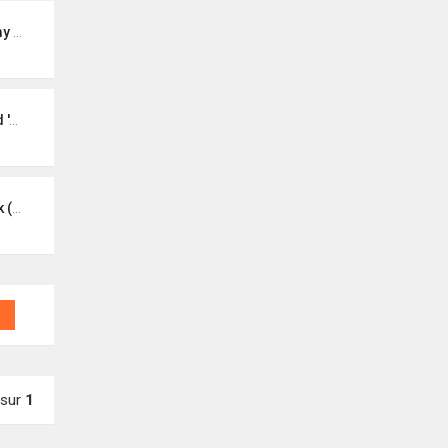
che)
t Ké
gan)
sur
1