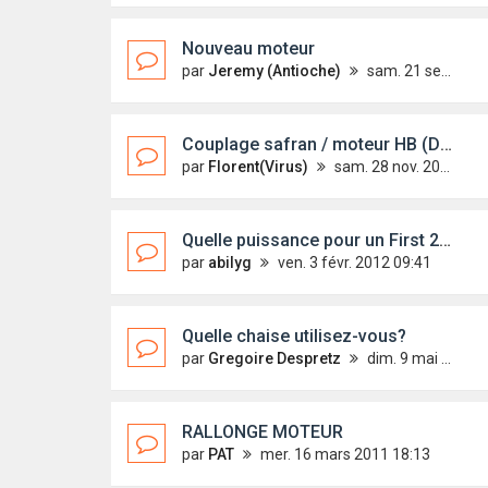
Nouveau moteur
par
Jeremy (Antioche)
sam. 21 sept. 2013 13:50
Couplage safran / moteur HB (Davaï)
par
Florent(Virus)
sam. 28 nov. 2009 09:41
Quelle puissance pour un First 22 ?
par
abilyg
ven. 3 févr. 2012 09:41
Quelle chaise utilisez-vous?
par
Gregoire Despretz
dim. 9 mai 2010 09:27
RALLONGE MOTEUR
par
PAT
mer. 16 mars 2011 18:13