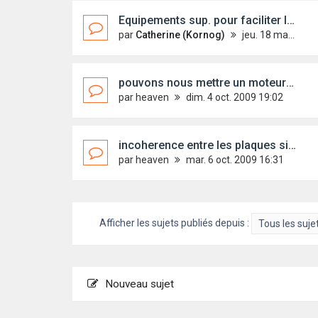
Equipements sup. pour faciliter la détection en mer
par
Catherine (Kornog)
jeu. 18 mars 2010 19:05
pouvons nous mettre un moteur plus puissant que prévu ??
par
heaven
dim. 4 oct. 2009 19:02
incoherence entre les plaques signalétiques de nos bateaux??
par
heaven
mar. 6 oct. 2009 16:31
Afficher les sujets publiés depuis :
Nouveau sujet