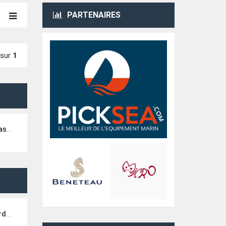
PARTENAIRES
sur
1
ouz)
amp