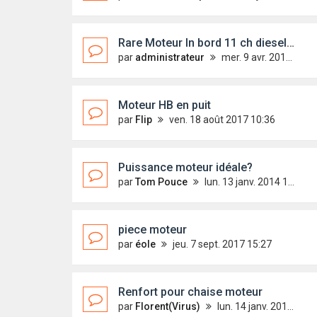
Rare Moteur In bord 11 ch diesel sur un First 18 ???
par
administrateur
mer. 9 avr. 2014 12:45
Moteur HB en puit
par
Flip
ven. 18 août 2017 10:36
Puissance moteur idéale?
par
Tom Pouce
lun. 13 janv. 2014 14:22
piece moteur
par
éole
jeu. 7 sept. 2017 15:27
Renfort pour chaise moteur
par
Florent(Virus)
lun. 14 janv. 2013 10:56