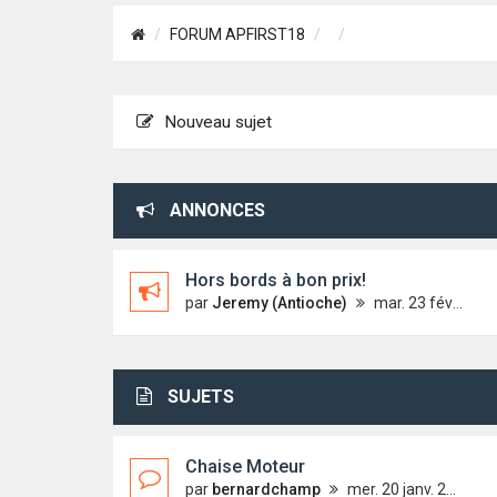
FORUM APFIRST18
Nouveau sujet
ANNONCES
Hors bords à bon prix!
par
Jeremy (Antioche)
mar. 23 févr. 2010 10:15
SUJETS
Chaise Moteur
par
bernardchamp
mer. 20 janv. 2021 17:21