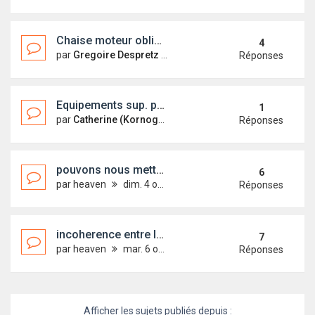
Chaise moteur obligatoire?
4
par
Gregoire Despretz
dim. 25 avr. 2010 16:07
Réponses
Equipements sup. pour faciliter la détection en mer
1
par
Catherine (Kornog)
jeu. 18 mars 2010 19:05
Réponses
pouvons nous mettre un moteur plus puissant que prévu ??
6
par
heaven
dim. 4 oct. 2009 19:02
Réponses
incoherence entre les plaques signalétiques de nos bateaux??
7
par
heaven
mar. 6 oct. 2009 16:31
Réponses
Afficher les sujets publiés depuis :