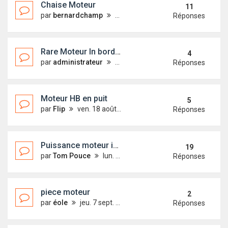
Chaise Moteur
11
par
bernardchamp
mer. 20 janv. 2021 17:21
Réponses
Rare Moteur In bord 11 ch diesel sur un First 18 ???
4
par
administrateur
mer. 9 avr. 2014 12:45
Réponses
Moteur HB en puit
5
par
Flip
ven. 18 août 2017 10:36
Réponses
Puissance moteur idéale?
19
par
Tom Pouce
lun. 13 janv. 2014 14:22
Réponses
piece moteur
2
par
éole
jeu. 7 sept. 2017 15:27
Réponses