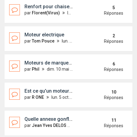
Renfort pour chaise moteur
5
par
Florent(Virus)
lun. 14 janv. 2013 10:56
Réponses
Moteur electrique
2
par
Tom Pouce
lun. 13 juil. 2015 22:37
Réponses
Moteurs de marques inconnues
6
par
Phil
dim. 10 mai 2015 17:59
Réponses
Est ce qu'un moteur de 2.5 CV suffirait?
10
par
R ONE
lun. 5 oct. 2009 11:43
Réponses
Quelle annexe gonflable choisir ?
11
par
Jean Yves DELOS
jeu. 15 janv. 2015 22:13
Réponses