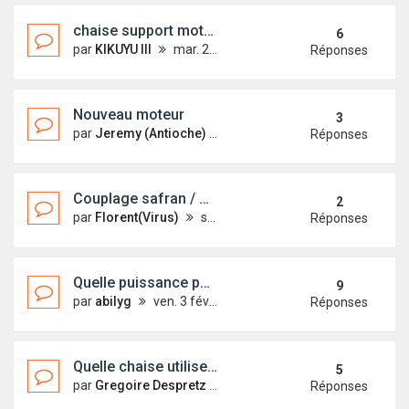
chaise support moteur HB
6
par
KIKUYU III
mar. 22 avr. 2014 14:43
Réponses
Nouveau moteur
3
par
Jeremy (Antioche)
sam. 21 sept. 2013 13:50
Réponses
Couplage safran / moteur HB (Davaï)
2
par
Florent(Virus)
sam. 28 nov. 2009 09:41
Réponses
Quelle puissance pour un First 22 ?
9
par
abilyg
ven. 3 févr. 2012 09:41
Réponses
Quelle chaise utilisez-vous?
5
par
Gregoire Despretz
dim. 9 mai 2010 09:27
Réponses