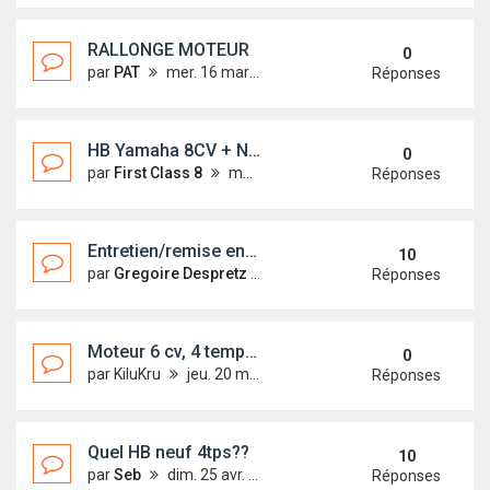
RALLONGE MOTEUR
0
par
PAT
mer. 16 mars 2011 18:13
Réponses
HB Yamaha 8CV + Nourrice
0
par
First Class 8
mer. 13 oct. 2010 00:41
Réponses
Entretien/remise en route HB 2 temps
10
par
Gregoire Despretz
lun. 19 avr. 2010 18:28
Réponses
Moteur 6 cv, 4 temps, bicylindre, démarrage électrique
0
par
KiluKru
jeu. 20 mai 2010 10:44
Réponses
Quel HB neuf 4tps??
10
par
Seb
dim. 25 avr. 2010 14:34
Réponses