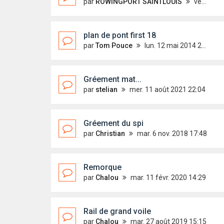
par
ROWINGPORT SAINTLOUIS
ven. 24 sept. 2021 05:42
plan de pont first 18
par
Tom Pouce
lun. 12 mai 2014 23:31
Gréement mat...
par
stelian
mer. 11 août 2021 22:04
Gréement du spi
par
Christian
mar. 6 nov. 2018 17:48
Remorque
par
Chalou
mar. 11 févr. 2020 14:29
Rail de grand voile
par
Chalou
mar. 27 août 2019 15:15