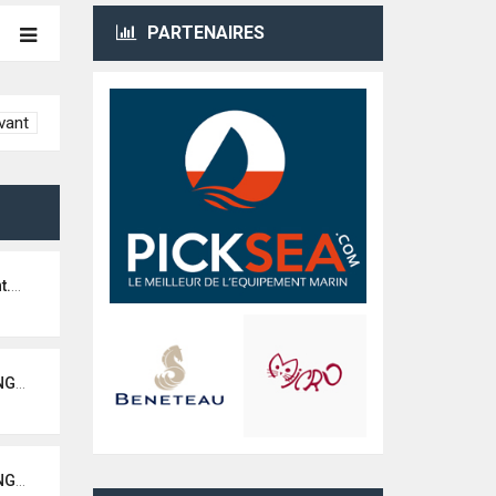
PARTENAIRES
vant
be
TLOUIS
TLOUIS