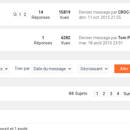
14
15819
Dernier message par
CROC-MIG
1
2
Réponses
Vues
dim. 11 oct. 2015 21:55
1
6282
Dernier message par
Tom Pou
Réponses
Vues
mar. 18 août 2015 23:01
Trier par
88 Sujets
1
2
3
4
Sui
scrit et 1 invité