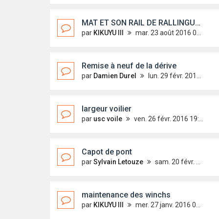
MAT ET SON RAIL DE RALLINGUE GRANDE VOILE
par
KIKUYU III
mar. 23 août 2016 05:38
Remise à neuf de la dérive
par
Damien Durel
lun. 29 févr. 2016 18:37
largeur voilier
par
usc voile
ven. 26 févr. 2016 19:48
Capot de pont
par
Sylvain Letouze
sam. 20 févr. 2016 13:55
maintenance des winchs
par
KIKUYU III
mer. 27 janv. 2016 08:38