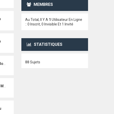
MEMBRES
n
Au Total, Il Y A
1
Utilisateur En Ligne
:: 0 Inscrit, 0 Invisible Et 1 Invité
n
STATISTIQUES
88 Sujets
ard
NON
u