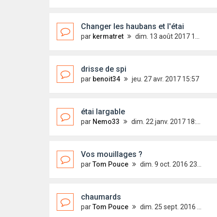
Changer les haubans et l'étai
par
kermatret
dim. 13 août 2017 18:02
drisse de spi
par
benoit34
jeu. 27 avr. 2017 15:57
étai largable
par
Nemo33
dim. 22 janv. 2017 18:54
Vos mouillages ?
par
Tom Pouce
dim. 9 oct. 2016 23:29
chaumards
par
Tom Pouce
dim. 25 sept. 2016 10:51