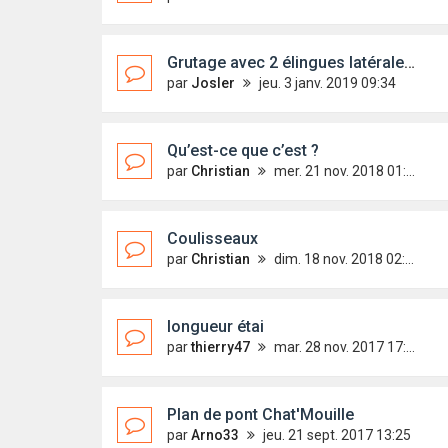
Grutage avec 2 élingues latérales et 1 bout d'équilibrage
par
Josler
jeu. 3 janv. 2019 09:34
Qu’est-ce que c’est ?
par
Christian
mer. 21 nov. 2018 01:36
Coulisseaux
par
Christian
dim. 18 nov. 2018 02:30
longueur étai
par
thierry47
mar. 28 nov. 2017 17:50
Plan de pont Chat'Mouille
par
Arno33
jeu. 21 sept. 2017 13:25