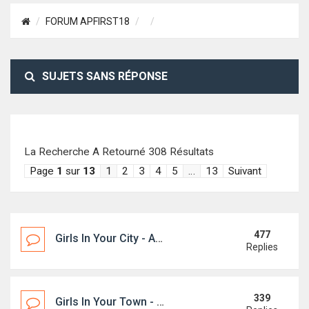
FORUM APFIRST18
SUJETS SANS RÉPONSE
La Recherche A Retourné 308 Résultats
Page
1
sur
13
1
2
3
4
5
…
13
Suivant
477
Girls In Your City - Anonymous Casual Dating - No Selfie
Replies
339
Girls In Your Town - Anonymous Casual Dating - No Selfie