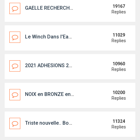
19167
GAELLE RECHERCHE FIRST 18 QUILLARD sur le 06
Replies
11029
Le Winch Dans l'Eau Ed5
Replies
10960
2021 ADHESIONS 2021 : c'est parti !
Replies
10200
NOIX en BRONZE en achat groupé
Replies
11324
Triste nouvelle.. Bon vent cher Noël(ex-Bisoupic)
Replies