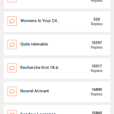
Replies
520
Womens In Your City - Anonymous Adult Dating - No Verify
Replies
15397
Quile relevable
Replies
15017
Recherche first 18 dériveur
Replies
16890
Nouvel Arrivant
Replies
15860