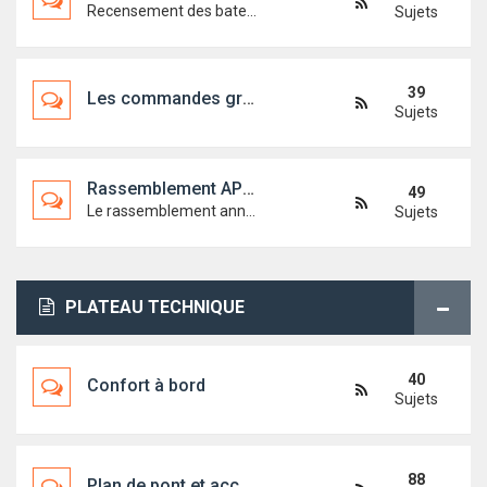
Recensement des bateaux
Sujets
39
Les commandes groupées
Sujets
Rassemblement APFIRST18
49
Le rassemblement annuel de l'association
Sujets
PLATEAU TECHNIQUE
40
Confort à bord
Sujets
88
Plan de pont et accastillage